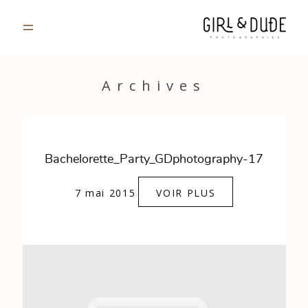
PORTFOLIO
Archives
JOURNAL
INFOS
Bachelorette_Party_GDphotography-17
CONTACT
7 mai 2015
VOIR PLUS
GALERIES PRIVÉES
Strasbourg, France