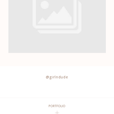
0684841343
@girlndude
PORTFOLIO