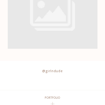
0684841343
@girlndude
PORTFOLIO