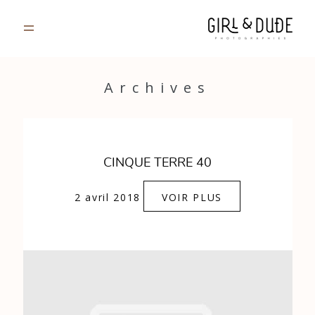
PORTFOLIO
Archives
JOURNAL
INFOS
CINQUE TERRE 40
CONTACT
2 avril 2018
VOIR PLUS
GALERIES PRIVÉES
Strasbourg, France