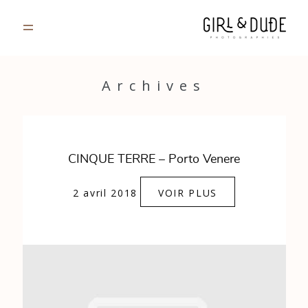
PORTFOLIO
Archives
JOURNAL
INFOS
CINQUE TERRE – Porto Venere
CONTACT
2 avril 2018
VOIR PLUS
GALERIES PRIVÉES
Strasbourg, France