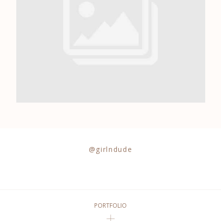
0684841343
@girlndude
PORTFOLIO