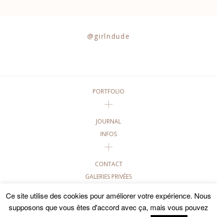
@girlndude
PORTFOLIO
JOURNAL
INFOS
CONTACT
GALERIES PRIVÉES
Ce site utilise des cookies pour améliorer votre expérience. Nous
©2020 GIRL AND DUDE PHOTOGRAPHIES • TOUTES LES
PHOTOGRAPHIES DE CE SITE SONT SOUMISES AUX DROITS
supposons que vous êtes d'accord avec ça, mais vous pouvez
D'AUTEUR