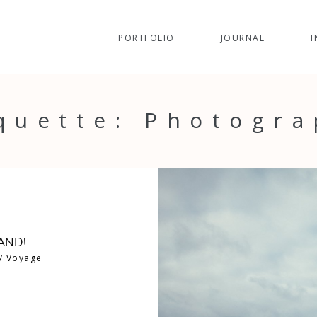
PORTFOLIO
JOURNAL
I
quette: Photogr
LAND!
/
Voyage