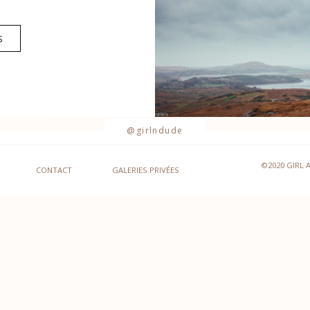
S
@girlndude
©2020 GIRL 
CONTACT
GALERIES PRIVÉES