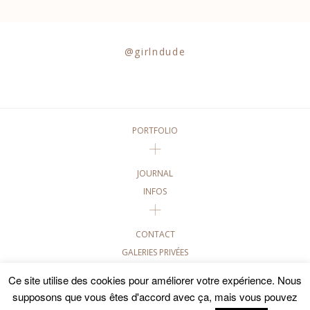
@girlndude
PORTFOLIO
JOURNAL
INFOS
CONTACT
GALERIES PRIVÉES
Ce site utilise des cookies pour améliorer votre expérience. Nous
©2020 GIRL AND DUDE PHOTOGRAPHIES • TOUTES LES
PHOTOGRAPHIES DE CE SITE SONT SOUMISES AUX DROITS
supposons que vous êtes d'accord avec ça, mais vous pouvez
D'AUTEUR