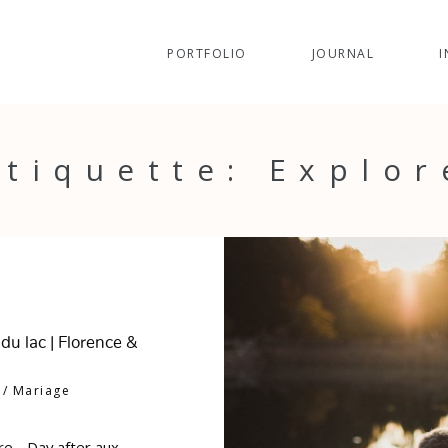
PORTFOLIO
JOURNAL
I
Étiquette: Explor
du lac | Florence &
6
/
Mariage
re - Day after aux