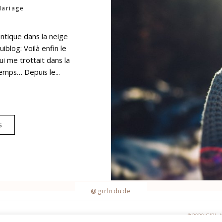
ariage
ntique dans la neige
blog: Voilà enfin le
ui me trottait dans la
emps… Depuis le...
S
@girlndude
©2020 GIRL 
CONTACT
GALERIES PRIVÉES