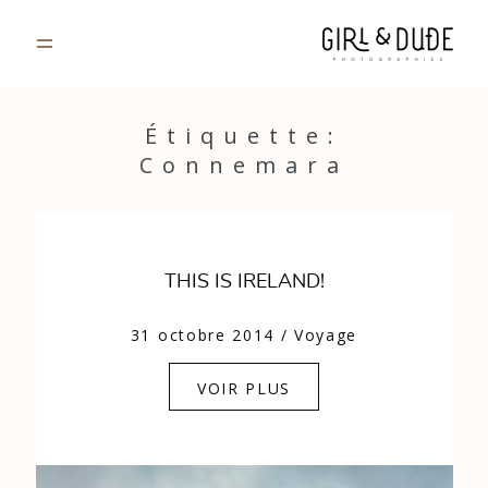
PORTFOLIO
Étiquette:
Connemara
JOURNAL
INFOS
THIS IS IRELAND!
CONTACT
31 octobre 2014
/
Voyage
GALERIES PRIVÉES
VOIR PLUS
Strasbourg, France