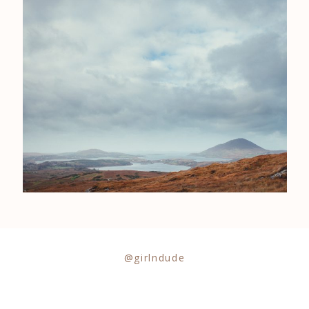
0684841343
@girlndude