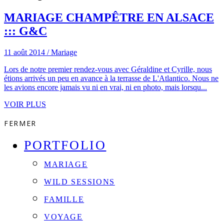
MARIAGE CHAMPÊTRE EN ALSACE
::: G&C
11 août 2014
/
Mariage
Lors de notre premier rendez-vous avec Géraldine et Cyrille, nous
étions arrivés un peu en avance à la terrasse de L'Atlantico. Nous ne
les avions encore jamais vu ni en vrai, ni en photo, mais lorsqu...
VOIR PLUS
FERMER
PORTFOLIO
MARIAGE
WILD SESSIONS
FAMILLE
VOYAGE