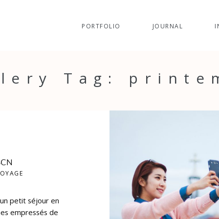
PORTFOLIO
JOURNAL
I
lery Tag: print
 BCN
VOYAGE
'un petit séjour en
mes empressés de