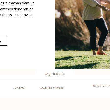
future maman dans un
s sommes donc mis en
leurs, sur la rive a...
S
@girlndude
©2020 GIRL 
CONTACT
GALERIES PRIVÉES