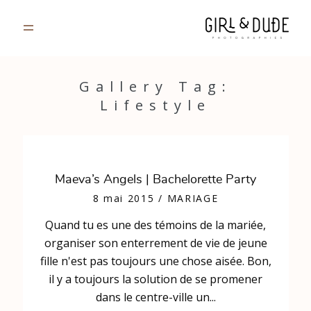
PORTFOLIO
Gallery Tag:
Lifestyle
JOURNAL
INFOS
Maeva’s Angels | Bachelorette Party
CONTACT
8 mai 2015
/
MARIAGE
Quand tu es une des témoins de la mariée,
GALERIES PRIVÉES
organiser son enterrement de vie de jeune
fille n'est pas toujours une chose aisée. Bon,
il y a toujours la solution de se promener
dans le centre-ville un...
Strasbourg, France