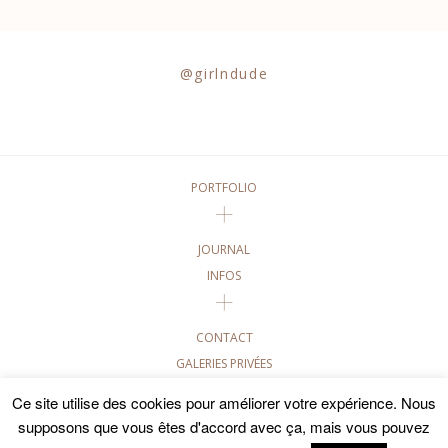
@girlndude
PORTFOLIO
JOURNAL
INFOS
CONTACT
GALERIES PRIVÉES
Ce site utilise des cookies pour améliorer votre expérience. Nous
©2020 GIRL AND DUDE PHOTOGRAPHIES • TOUTES LES
PHOTOGRAPHIES DE CE SITE SONT SOUMISES AUX DROITS
supposons que vous êtes d'accord avec ça, mais vous pouvez
D'AUTEUR