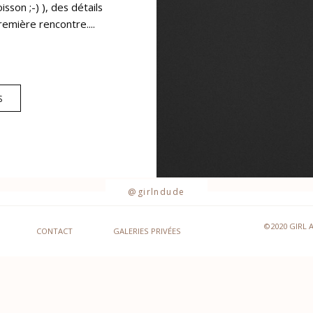
sson ;-) ), des détails
première rencontre....
S
@girlndude
©2020 GIRL 
CONTACT
GALERIES PRIVÉES