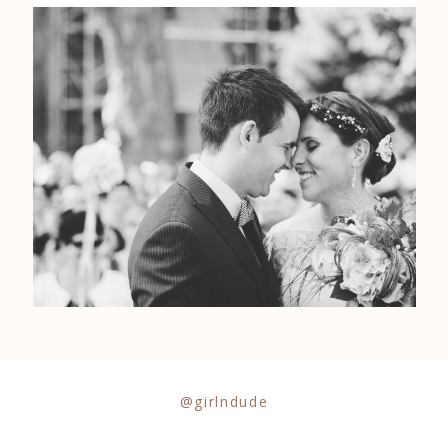
0684841343
@girlndude