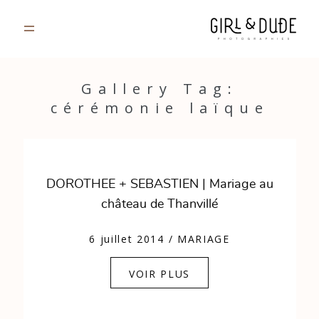
PORTFOLIO
Gallery Tag:
cérémonie laïque
JOURNAL
INFOS
DOROTHEE + SEBASTIEN | Mariage au
CONTACT
château de Thanvillé
GALERIES PRIVÉES
6 juillet 2014
/
MARIAGE
VOIR PLUS
Strasbourg, France