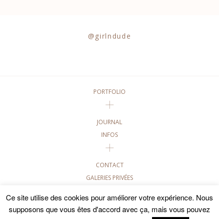
@girlndude
PORTFOLIO
JOURNAL
INFOS
CONTACT
GALERIES PRIVÉES
Ce site utilise des cookies pour améliorer votre expérience. Nous
©2020 GIRL AND DUDE PHOTOGRAPHIES • TOUTES LES
PHOTOGRAPHIES DE CE SITE SONT SOUMISES AUX DROITS
supposons que vous êtes d'accord avec ça, mais vous pouvez
D'AUTEUR