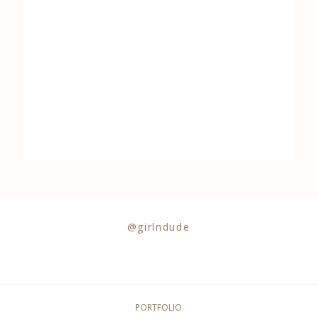
@girlndude
PORTFOLIO