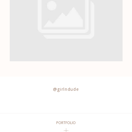
0684841343
@girlndude
PORTFOLIO