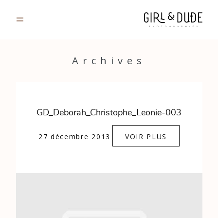
PORTFOLIO
Archives
JOURNAL
INFOS
GD_Deborah_Christophe_Leonie-003
CONTACT
27 décembre 2013
VOIR PLUS
GALERIES PRIVÉES
Strasbourg, France