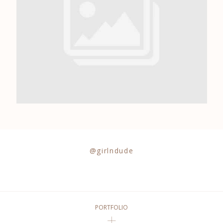
0684841343
@girlndude
PORTFOLIO